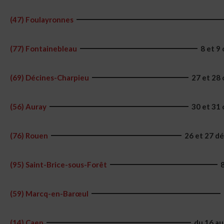
(47) Foulayronnes
(77) Fontainebleau
8 et 9
(69) Décines-Charpieu
27 et 28
(56) Auray
30 et 31
(76) Rouen
26 et 27 d
(95) Saint-Brice-sous-Forêt
(59) Marcq-en-Barœul
(14) Caen
du 16 au