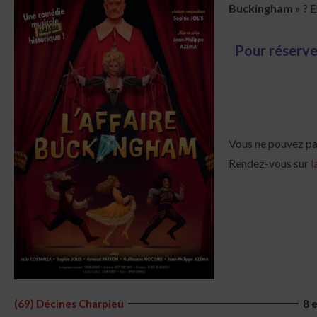
Buckingham »
? E
Pour réserve
Vous ne pouvez pas
Rendez-vous sur
l
(69) Décines Charpieu
8 e