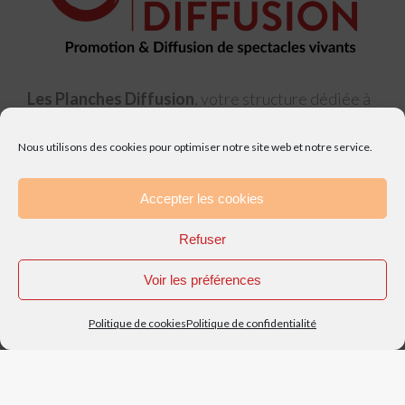
Les Planches Diffusion
, votre structure dédiée à
la
promotion
et la
diffusion
de spectacles
vivants.
Nous utilisons des cookies pour optimiser notre site web et notre service.
Accepter les cookies
Refuser
Contact
Voir les préférences
FAQ
Politique de cookies
Politique de confidentialité
Mentions légales