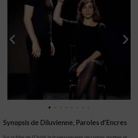
Synopsis de Diluvienne, Paroles d'Encres
Sur la Mer de l’Oubli, huit personnages de contes, mythes et