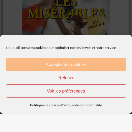
Nous utilisons des cookies pour optimiser notre site web et notre service.
Accepter les cookies
Refuser
Voir les préférences
Politique de cookies
Politique de confidentialité
Les Misérables ou presque
4 artistes
,
Amour / Couple
,
Comédie
,
Histoire / Historique
,