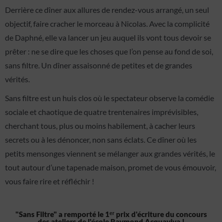
Derrière ce dîner aux allures de rendez-vous arrangé, un seul
objectif, faire cracher le morceau à Nicolas. Avec la complicité
de Daphné, elle va lancer un jeu auquel ils vont tous devoir se
prêter : ne se dire que les choses que l’on pense au fond de soi,
sans filtre. Un dîner assaisonné de petites et de grandes
vérités.
Sans filtre est un huis clos
où le spectateur observe
la comédie
sociale et chaotique de quatre
trentenaires imprévisibles,
cherchant tous, plus ou moins
habilement, à cacher leurs
secrets ou à les dénoncer, non sans
éclats. Ce dîner où les
petits mensonges viennent se mélanger aux
grandes vérités, le
tout autour d’une tapenade maison, promet de
vous émouvoir,
vous faire rire et réfléchir !
"Sans Filtre" a remporté le 1ᵉʳ prix d'écriture du concours
des ateliers de l'école Raymond Acquaviva !