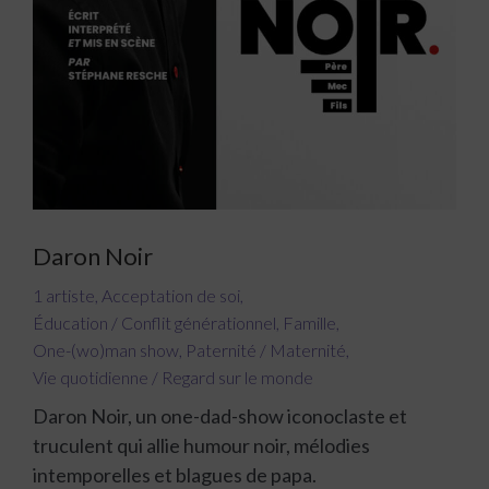
Daron Noir
1 artiste
,
Acceptation de soi
,
Éducation / Conflit générationnel
,
Famille
,
One-(wo)man show
,
Paternité / Maternité
,
Vie quotidienne / Regard sur le monde
Daron Noir, un one-dad-show iconoclaste et
truculent qui allie humour noir, mélodies
intemporelles et blagues de papa.