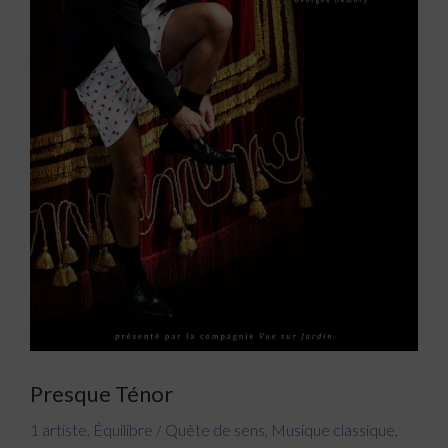
Presque Ténor
1 artiste
,
Équilibre / Quête de sens
,
Musique classique
,