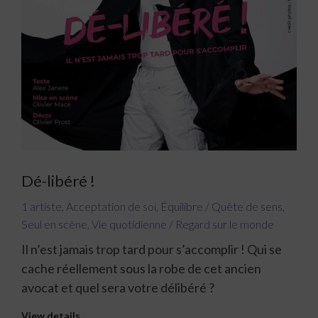
Dé-libéré !
1 artiste
,
Acceptation de soi
,
Équilibre / Quête de sens
,
Seul en scène
,
Vie quotidienne / Regard sur le monde
Il n’est jamais trop tard pour s’accomplir ! Qui se
cache réellement sous la robe de cet ancien
avocat et quel sera votre délibéré ?
View details