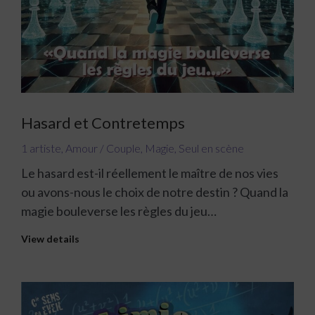
Hasard et Contretemps
1 artiste
,
Amour / Couple
,
Magie
,
Seul en scène
Le hasard est-il réellement le maître de nos vies
ou avons-nous le choix de notre destin ? Quand la
magie bouleverse les règles du jeu…
View details