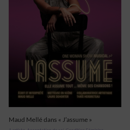
Maud Mellé dans « J’assume »
1 artiste
,
Acceptation de soi
,
Condition Féminine
,