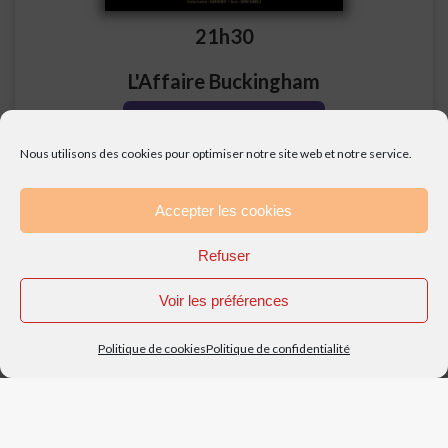
21h30
L'Affaire Buckingham
Voir la page spectacle
Nous utilisons des cookies pour optimiser notre site web et notre service.
Le Cabestan
11 rue du collège de la Croix
Accepter les cookies
84000 Avignon
Refuser
Relâche les mercredis
Voir les préférences
Catégorie
: Spectacle musical déjanté
Thématiques :
Complots, amour et tromperies au
Politique de cookies
Politique de confidentialité
règne de Louis XIII
Durée :
1h15
Âge du spectateur :
Tout public, à partir de 8 ans